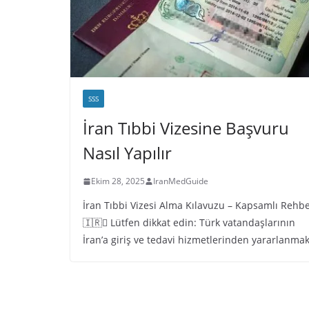
SSS
İran Tıbbi Vizesine Başvuru
Nasıl Yapılır
Ekim 28, 2025
IranMedGuide
İran Tıbbi Vizesi Alma Kılavuzu – Kapsamlı Rehb
🇮🇷 َLütfen dikkat edin: Türk vatandaşlarının
İran’a giriş ve tedavi hizmetlerinden yararlanma