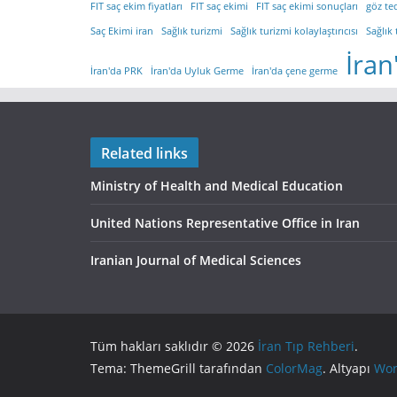
FIT saç ekim fiyatları
FIT saç ekimi
FIT saç ekimi sonuçları
göz te
Saç Ekimi iran
Sağlık turizmi
Sağlık turizmi kolaylaştırıcısı
Sağlık 
İran
İran'da PRK
İran'da Uyluk Germe
İran'da çene germe
Related links
Ministry of Health and Medical Education
United Nations Representative Office in Iran
Iranian Journal of Medical Sciences
Tüm hakları saklıdır © 2026
İran Tıp Rehberi
.
Tema: ThemeGrill tarafından
ColorMag
. Altyapı
Wor