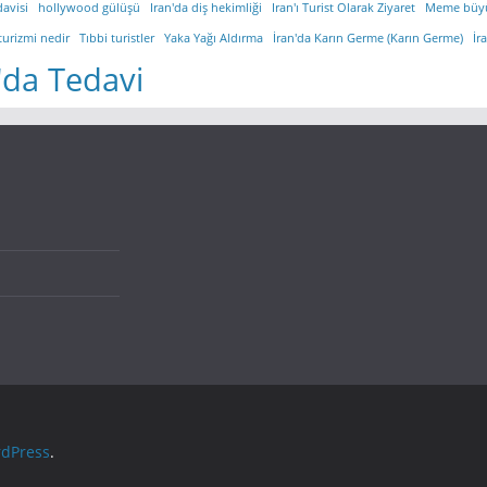
davisi
hollywood gülüşü
Iran'da diş hekimliği
Iran'ı Turist Olarak Ziyaret
Meme büy
turizmi nedir
Tıbbi turistler
Yaka Yağı Aldırma
İran'da Karın Germe (Karın Germe)
İr
'da Tedavi
dPress
.