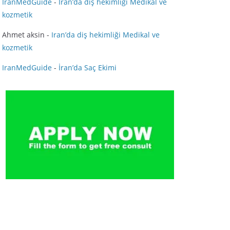
IranMedGuide
-
Iran’da diş hekimliği Medikal ve
kozmetik
Ahmet aksin
-
Iran’da diş hekimliği Medikal ve
kozmetik
IranMedGuide
-
İran’da Saç Ekimi