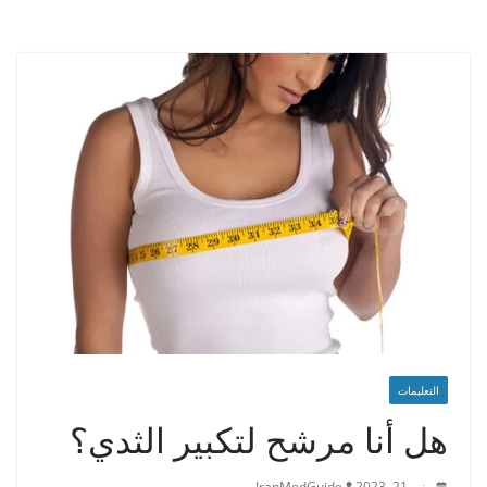
التعليمات
هل أنا مرشح لتكبير الثدي؟
يونيو 21, 2023
IranMedGuide