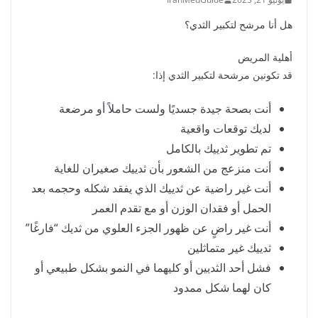
هل أنا مرشح لتكبير الثدي؟
أهلية المريض
قد تكونين مرشحة لتكبير الثدي إذا:
أنت بصحة جيدة جسديًا ولست حاملاً أو مرضعة
لديك توقعات واقعية
تم تطوير ثدييك بالكامل
أنت منزعج من الشعور بأن ثدييك صغيران للغاية
أنت غير راضية عن ثدييك الذي يفقد شكله وحجمه بعد
الحمل أو فقدان الوزن أو مع تقدم العمر
أنت غير راضٍ عن ظهور الجزء العلوي من ثديك “فارغًا”
ثدييك غير متماثلين
فشل أحد الثديين أو كليهما في النمو بشكل طبيعي أو
كان لهما شكل ممدود