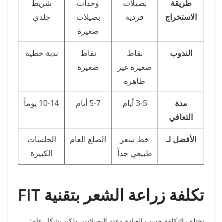
طريقة
بصيلات
وحدات
شريط
الاستخراج
فردية
بصيلات
جلدي
صغيرة
الندوب
نقاط
نقاط
ندبة خطية
صغيرة غير
صغيرة
ظاهرة
مدة
3-5 أيام
5-7 أيام
10-14 يوماً
التعافي
الأفضل لـ
خط شعر
الصلع العام
الجلسات
طبيعي جداً
الكبيرة
تكلفة زراعة الشعر بتقنية FIT
تختلف التكلفة حسب العيادة وعدد البصيلات، ولكن بشكل عام: