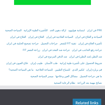
PRK في ايران
ابتسامة هوليوود
ازالة دهون الخد
التأشیرة الطبیة الإیرانیة
السياحة الصحية
السياحة و العلاج في ايران
السیاحة العلاجیة في إیران
العلاج في إيران
العلاج في ايران
تأشیرة العلاج في إیران
تقنية FIT للشعر
جراحات التجميل
جراحة تصحيح الحلمة في ايران
جراحة رفع الحاجب في ايران
جراحة شد الفخذ في ايران
زراعة الشعر FIT
شد البطن (شد البطن) في ايران
شد الذقن المزدوج في ايران
شروط الحصول على تأشیرة طبیة إیرانیة
طب الأسنان
طبيب إيران
علاج العيون في إيران
قم بزيارة إيران
لتكبير الثدي
للسياح الطبيين
للسياحة العلاجية
ما هي السياحة الصحية؟
ما هي جراحة التجميل
مشاكل العين وعلاجها
ميسر السياحة الصحية
نصائح مهمة بعد الزراعة
نظام الرعاية الصحية
Related links