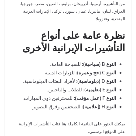
من التأشيرة: أرمينيا، أذربيجان، بوليفيا، الصين، مصر، جورجيا،
العراق، لبنان، ماليزيا، عمان، سوريا، تركيا، الإمارات العربية
المتحدة، وفنزويلا.
نظرة عامة على أنواع
التأشيرات الإيرانية الأخرى
النوع B (سياحية):
للسياحة العامة.
النوع C (حج وعمرة):
للزيارات الدينية.
النوع D (دبلوماسية):
لأفراد البعثات الدبلوماسية.
النوع E (تعليمية):
للطلاب والباحثين.
النوع F (عمل مؤقت):
للمحترفين ذوي المهارات.
النوع H (إعلامية):
للصحفيين وفرق التصوير.
يمكنك العثور على القائمة الكاملة هنا فئات التأشيرات الإيرانية
على الموقع الرسمي.