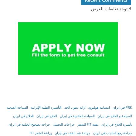
Recent Comments
لا توجد تعليقات للعرض.
PRK في ايران
ابتسامة هوليوود
ازالة دهون الخد
التأشیرة الطبیة الإیرانیة
السياحة الصحية
السياحة و العلاج في ايران
السیاحة العلاجیة في إیران
العلاج في إيران
العلاج في ايران
تأشیرة العلاج في إیران
تقنية FIT للشعر
جراحات التجميل
جراحة تصحيح الحلمة في ايران
جراحة رفع الحاجب في ايران
جراحة شد الفخذ في ايران
زراعة الشعر FIT