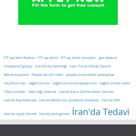
FIT saç ekim fiyatları
FIT saç ekimi
FIT saç ekimi sonuçları
göz tedavisi
hollywood gülüşü
Iran'da diş hekimliği
Iran'ı Turist Olarak Ziyaret
Meme büyütme
Plastik cerrahi nedir
plastik ve kozmetik ameliyatlar
Saç Ekimi iran
Sağlık turizmi
Sağlık turizmi kolaylaştırıcısı
Sağlık turizmi nedir
Tıbbi turistler
Yaka Yağı Aldırma
İran'da Karın Germe (Karın Germe)
İran'da Kaş Kaldırma
İran'da Meme Ucu Düzeltme Ameliyatı
İran'da PRK
İran'da Tedavi
İran'da Uyluk Germe
İran'da çene germe