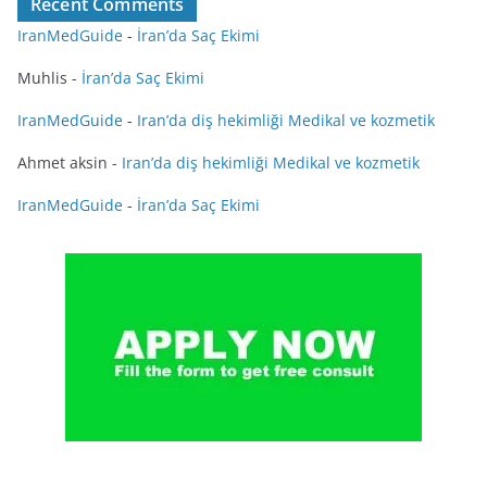
Recent Comments
IranMedGuide
-
İran’da Saç Ekimi
Muhlis
-
İran’da Saç Ekimi
IranMedGuide
-
Iran’da diş hekimliği Medikal ve kozmetik
Ahmet aksin
-
Iran’da diş hekimliği Medikal ve kozmetik
IranMedGuide
-
İran’da Saç Ekimi