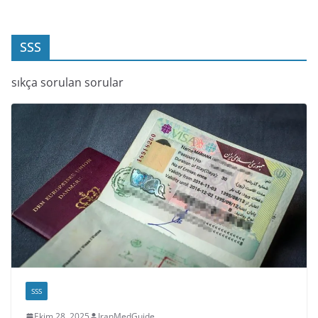
SSS
sıkça sorulan sorular
SSS
Ekim 28, 2025
IranMedGuide