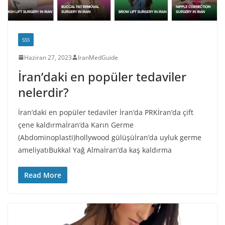
SSS
Haziran 27, 2023
IranMedGuide
İran’daki en popüler tedaviler
nelerdir?
İran’daki en popüler tedaviler İran’da PRKİran’da çift
çene kaldırmaİran’da Karın Germe
(Abdominoplasti)hollywood gülüşüİran’da uyluk germe
ameliyatıBukkal Yağ Almaİran’da kaş kaldırma
Read More