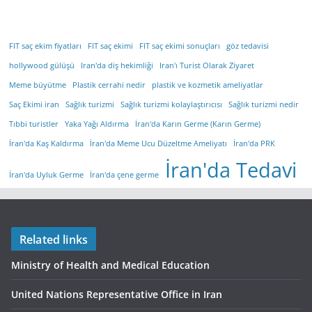
FIT saç ekim fiyatları
FIT saç ekimi
FIT saç ekimi sonuçları
göz tedavisi
hollywood gülüşü
Iran'da diş hekimliği
Iran'ı Turist Olarak Ziyaret
Meme büyütme
Plastik cerrahi nedir
plastik ve kozmetik ameliyatlar
Saç Ekimi iran
Sağlık turizmi
Sağlık turizmi kolaylaştırıcısı
Sağlık turizmi nedir
Tıbbi turistler
Yaka Yağı Aldırma
İran'da Karın Germe (Karın Germe)
İran'da Kaş Kaldırma
İran'da Meme Ucu Düzeltme Ameliyatı
İran'da PRK
İran'da Tedavi
İran'da Uyluk Germe
İran'da çene germe
Related links
Ministry of Health and Medical Education
United Nations Representative Office in Iran