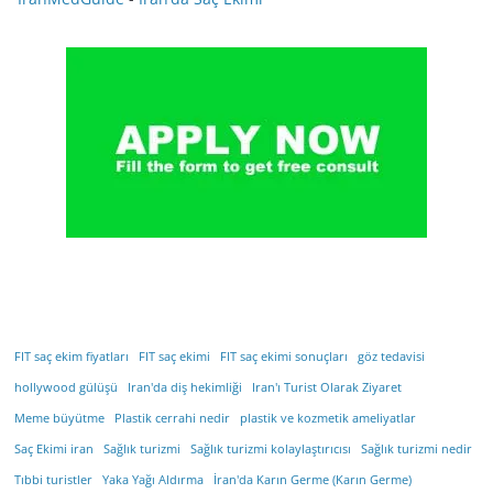
FIT saç ekim fiyatları
FIT saç ekimi
FIT saç ekimi sonuçları
göz tedavisi
hollywood gülüşü
Iran'da diş hekimliği
Iran'ı Turist Olarak Ziyaret
Meme büyütme
Plastik cerrahi nedir
plastik ve kozmetik ameliyatlar
Saç Ekimi iran
Sağlık turizmi
Sağlık turizmi kolaylaştırıcısı
Sağlık turizmi nedir
Tıbbi turistler
Yaka Yağı Aldırma
İran'da Karın Germe (Karın Germe)