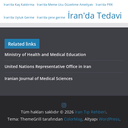
İran'da Kaş Kaldırma
İran'da Meme Ucu Düzeltme Ameliyatı
İran'da PRK
İran'da Tedavi
İran'da Uyluk Germe
İran'da çene germe
Related links
Ministry of Health and Medical Education
United Nations Representative Office in Iran
Iranian Journal of Medical Sciences
Tüm hakları saklıdır © 2026
İran Tıp Rehberi
.
Tema: ThemeGrill tarafından
ColorMag
. Altyapı
WordPress
.