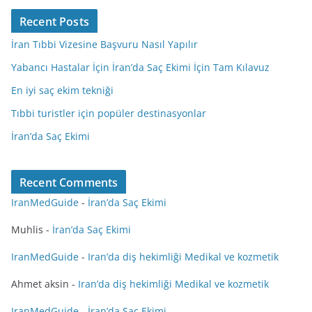
Recent Posts
İran Tıbbi Vizesine Başvuru Nasıl Yapılır
Yabancı Hastalar İçin İran’da Saç Ekimi İçin Tam Kılavuz
En iyi saç ekim tekniği
Tıbbi turistler için popüler destinasyonlar
İran’da Saç Ekimi
Recent Comments
IranMedGuide
-
İran’da Saç Ekimi
Muhlis
-
İran’da Saç Ekimi
IranMedGuide
-
Iran’da diş hekimliği Medikal ve kozmetik
Ahmet aksin
-
Iran’da diş hekimliği Medikal ve kozmetik
IranMedGuide
-
İran’da Saç Ekimi