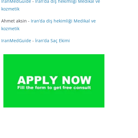
IranMedGuide
-
Iran’da diş hekimliği Medikal ve
kozmetik
Ahmet aksin
-
Iran’da diş hekimliği Medikal ve
kozmetik
IranMedGuide
-
İran’da Saç Ekimi