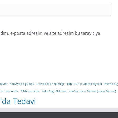
dım, e-posta adresim ve site adresim bu tarayıcıya
davisi
hollywood gülüşü
Iran'da diş hekimliği
Iran'ı Turist Olarak Ziyaret
Meme bü
 turizmi nedir
Tıbbi turistler
Yaka Yağı Aldırma
İran'da Karın Germe (Karın Germe)
n'da Tedavi