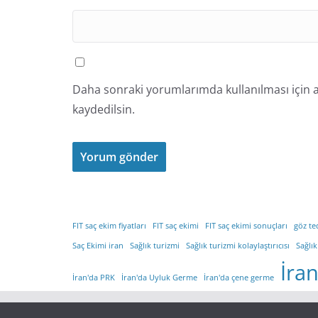
Daha sonraki yorumlarımda kullanılması için a
kaydedilsin.
FIT saç ekim fiyatları
FIT saç ekimi
FIT saç ekimi sonuçları
göz te
Saç Ekimi iran
Sağlık turizmi
Sağlık turizmi kolaylaştırıcısı
Sağlık
İra
İran'da PRK
İran'da Uyluk Germe
İran'da çene germe