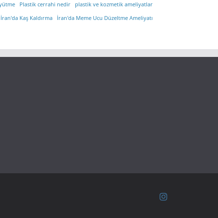
yütme
Plastik cerrahi nedir
plastik ve kozmetik ameliyatlar
İran'da Kaş Kaldırma
İran'da Meme Ucu Düzeltme Ameliyatı