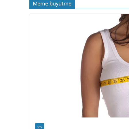
Meme büyütme
SSS