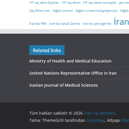
FIT saç ekim fiyatları
FIT saç ekimi
FIT saç ekimi sonuçları
göz te
Saç Ekimi iran
Sağlık turizmi
Sağlık turizmi kolaylaştırıcısı
Sağlık
İra
İran'da PRK
İran'da Uyluk Germe
İran'da çene germe
Related links
Ministry of Health and Medical Education
United Nations Representative Office in Iran
Iranian Journal of Medical Sciences
Tüm hakları saklıdır © 2026
İran Tıp Rehberi
.
Tema: ThemeGrill tarafından
ColorMag
. Altyapı
Wor