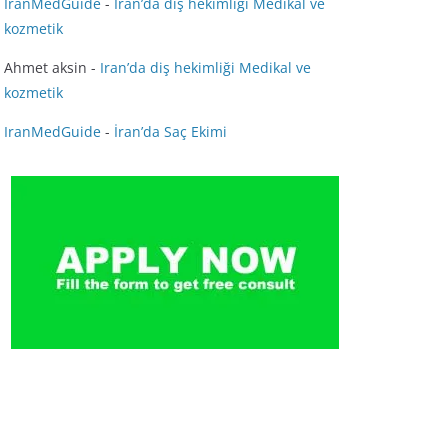
IranMedGuide
-
Iran’da diş hekimliği Medikal ve
kozmetik
Ahmet aksin
-
Iran’da diş hekimliği Medikal ve
kozmetik
IranMedGuide
-
İran’da Saç Ekimi