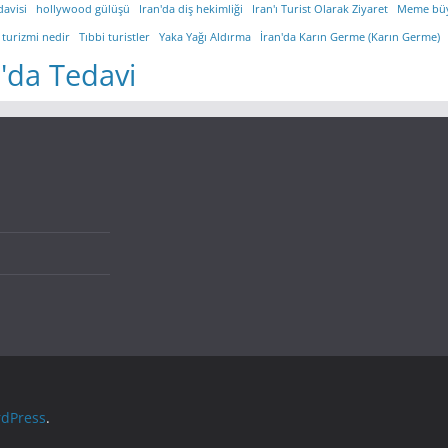
davisi
hollywood gülüşü
Iran'da diş hekimliği
Iran'ı Turist Olarak Ziyaret
Meme bü
 turizmi nedir
Tıbbi turistler
Yaka Yağı Aldırma
İran'da Karın Germe (Karın Germe)
n'da Tedavi
dPress
.