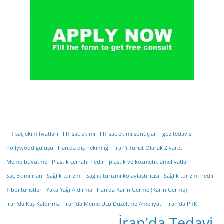
FIT saç ekim fiyatları
FIT saç ekimi
FIT saç ekimi sonuçları
göz tedavisi
hollywood gülüşü
Iran'da diş hekimliği
Iran'ı Turist Olarak Ziyaret
Meme büyütme
Plastik cerrahi nedir
plastik ve kozmetik ameliyatlar
Saç Ekimi iran
Sağlık turizmi
Sağlık turizmi kolaylaştırıcısı
Sağlık turizmi nedir
Tıbbi turistler
Yaka Yağı Aldırma
İran'da Karın Germe (Karın Germe)
İran'da Kaş Kaldırma
İran'da Meme Ucu Düzeltme Ameliyatı
İran'da PRK
İran'da Tedavi