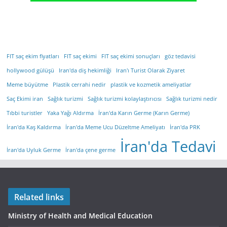
FIT saç ekim fiyatları
FIT saç ekimi
FIT saç ekimi sonuçları
göz tedavisi
hollywood gülüşü
Iran'da diş hekimliği
Iran'ı Turist Olarak Ziyaret
Meme büyütme
Plastik cerrahi nedir
plastik ve kozmetik ameliyatlar
Saç Ekimi iran
Sağlık turizmi
Sağlık turizmi kolaylaştırıcısı
Sağlık turizmi nedir
Tıbbi turistler
Yaka Yağı Aldırma
İran'da Karın Germe (Karın Germe)
İran'da Kaş Kaldırma
İran'da Meme Ucu Düzeltme Ameliyatı
İran'da PRK
İran'da Tedavi
İran'da Uyluk Germe
İran'da çene germe
Related links
Ministry of Health and Medical Education