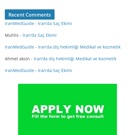
Recent Comments
IranMedGuide
-
İran’da Saç Ekimi
Muhlis
-
İran’da Saç Ekimi
IranMedGuide
-
Iran’da diş hekimliği Medikal ve kozmetik
Ahmet aksin
-
Iran’da diş hekimliği Medikal ve kozmetik
IranMedGuide
-
İran’da Saç Ekimi