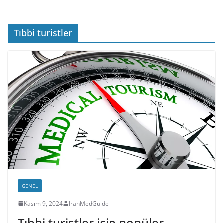
Tıbbi turistler
GENEL
Kasım 9, 2024
IranMedGuide
Tıbbi turistler için popüler