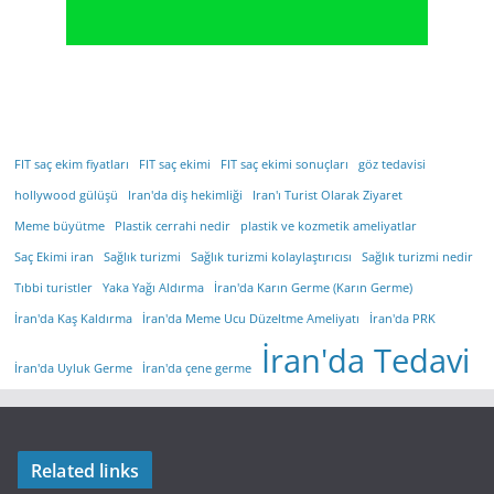
FIT saç ekim fiyatları
FIT saç ekimi
FIT saç ekimi sonuçları
göz tedavisi
hollywood gülüşü
Iran'da diş hekimliği
Iran'ı Turist Olarak Ziyaret
Meme büyütme
Plastik cerrahi nedir
plastik ve kozmetik ameliyatlar
Saç Ekimi iran
Sağlık turizmi
Sağlık turizmi kolaylaştırıcısı
Sağlık turizmi nedir
Tıbbi turistler
Yaka Yağı Aldırma
İran'da Karın Germe (Karın Germe)
İran'da Kaş Kaldırma
İran'da Meme Ucu Düzeltme Ameliyatı
İran'da PRK
İran'da Tedavi
İran'da Uyluk Germe
İran'da çene germe
Related links