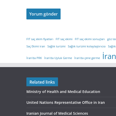
FIT saç ekim fiyatları
FIT saç ekimi
FIT saç ekimi sonuçları
göz te
Saç Ekimi iran
Sağlık turizmi
Sağlık turizmi kolaylaştırıcısı
Sağlık
İra
İran'da PRK
İran'da Uyluk Germe
İran'da çene germe
Related links
Ministry of Health and Medical Education
United Nations Representative Office in Iran
Iranian Journal of Medical Sciences