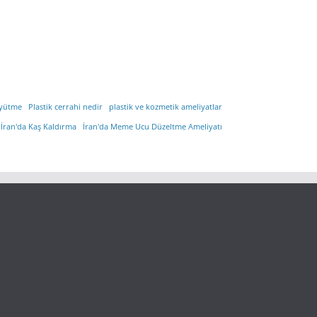
yütme
Plastik cerrahi nedir
plastik ve kozmetik ameliyatlar
İran'da Kaş Kaldırma
İran'da Meme Ucu Düzeltme Ameliyatı