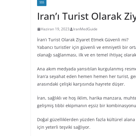
SSS
Iran’ı Turist Olarak Z
Haziran 19, 2023
IranMedGuide
İran’ı Turist Olarak Ziyaret Etmek Güvenli mi?
Yabancı turistler için güvenli ve emniyetli bir o
olanağı sağlanması, ilk ve en temel ihtiyaç olara
Ana akım medyada yansıtılan kurgulanmış resme 
İran’a seyahat eden hemen hemen her turist, gerçe
arasındaki çelişki karşısında hayrete düşer.
İran, sağlıklı ve hoş iklim, harika manzara, muhte
gelişmiş tıbbi ekipmanın eşsiz bir kombinasyonu
Doğal güzelliklerden yüzden fazla kültürel alana 
için yeterli teşviki sağlıyor.