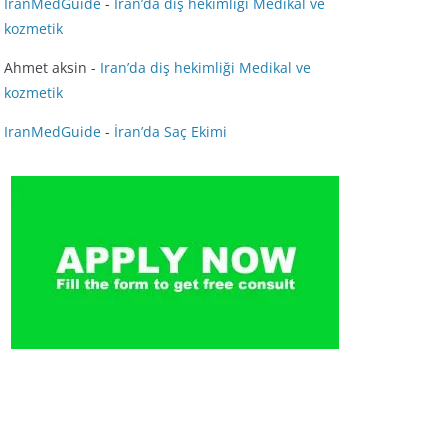
IranMedGuide
-
Iran’da diş hekimliği Medikal ve
kozmetik
Ahmet aksin
-
Iran’da diş hekimliği Medikal ve
kozmetik
IranMedGuide
-
İran’da Saç Ekimi