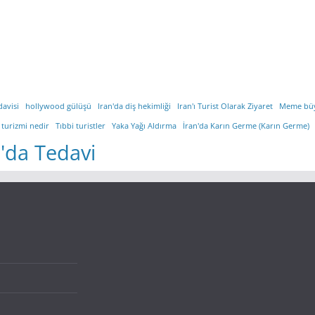
davisi
hollywood gülüşü
Iran'da diş hekimliği
Iran'ı Turist Olarak Ziyaret
Meme bü
 turizmi nedir
Tıbbi turistler
Yaka Yağı Aldırma
İran'da Karın Germe (Karın Germe)
n'da Tedavi