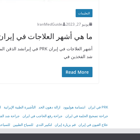
التعليمات
يونيو 27, 2023
IranMedGuide
ما هي أشهر العلاجات في إيران
أشهر العلاجات في إيران PRK 
شد الفخذين في
Read More
PRK في ايران
ابتسامة هوليوود
ازالة دهون الخد
التأشیرة الطبیة الإیرانیة
ا
جراحة تصحيح الحلمة في ايران
جراحة رفع الحاجب في ايران
جراحة شد الفخ
علاج العيون في إيران
قم بزيارة إيران
لتكبير الثدي
للسياح الطبيين
للسياحة 