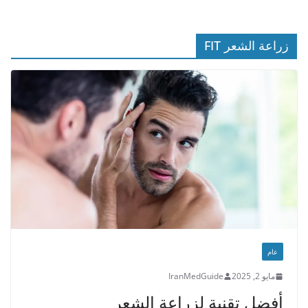
زراعة الشعر FIT
عام
مايو 2, 2025
IranMedGuide
أفضل تقنية لزراعة الشعر