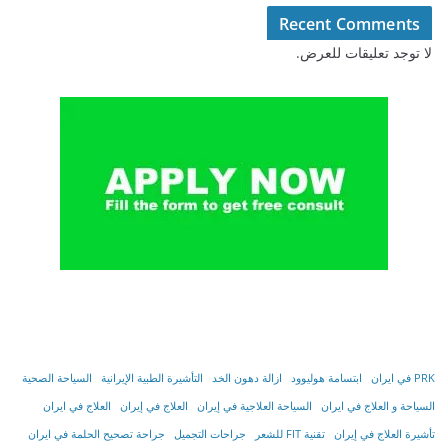
Recent Comments
لا توجد تعليقات للعرض.
PRK في ايران
ابتسامة هوليوود
ازالة دهون الخد
التأشیرة الطبیة الإیرانیة
السياحة الصحية
السياحة و العلاج في ايران
السیاحة العلاجیة في إیران
العلاج في إيران
العلاج في ايران
تأشیرة العلاج في إیران
تقنية FIT للشعر
جراحات التجميل
جراحة تصحيح الحلمة في ايران