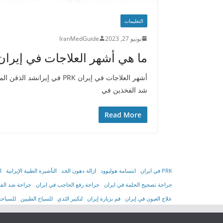
التعليمات
يونيو 27, 2023
IranMedGuide
ما هي أشهر العلاجات في إيران
أشهر العلاجات في إيران PRK 
شد الفخذين في
Read More
PRK في ايران
ابتسامة هوليوود
ازالة دهون الخد
التأشیرة الطبیة الإیرانیة
ا
جراحة تصحيح الحلمة في ايران
جراحة رفع الحاجب في ايران
جراحة شد الفخ
علاج العيون في إيران
قم بزيارة إيران
لتكبير الثدي
للسياح الطبيين
للسياحة 