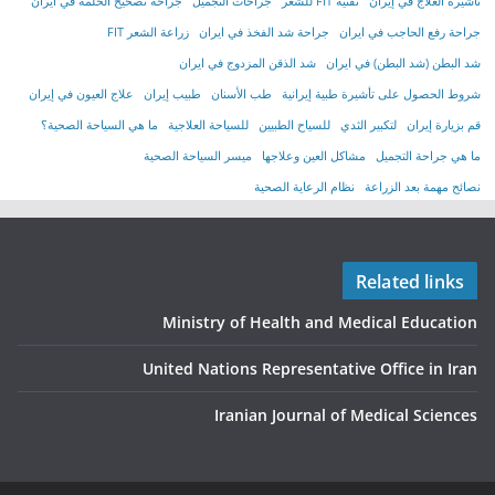
تأشیرة العلاج في إیران
تقنية FIT للشعر
جراحات التجميل
جراحة تصحيح الحلمة في ايران
جراحة رفع الحاجب في ايران
جراحة شد الفخذ في ايران
زراعة الشعر FIT
شد البطن (شد البطن) في ايران
شد الذقن المزدوج في ايران
شروط الحصول على تأشیرة طبیة إیرانیة
طب الأسنان
طبيب إيران
علاج العيون في إيران
قم بزيارة إيران
لتكبير الثدي
للسياح الطبيين
للسياحة العلاجية
ما هي السياحة الصحية؟
ما هي جراحة التجميل
مشاكل العين وعلاجها
ميسر السياحة الصحية
نصائح مهمة بعد الزراعة
نظام الرعاية الصحية
Related links
Ministry of Health and Medical Education
United Nations Representative Office in Iran
Iranian Journal of Medical Sciences