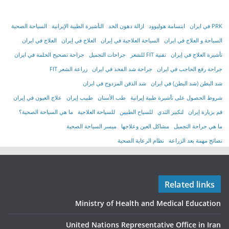
PRK في ايران
ابتسامة هوليوود
ازالة دهون الخد
التأشیرة الطبیة الإیرانیة
السياحة الصحية
السياحة و العلاج في ايران
السیاحة العلاجیة في إیران
العلاج في إيران
العلاج في ايران
تأشیرة العلاج في إیران
تقنية FIT للشعر
جراحات التجميل
جراحة تصحيح الحلمة في ايران
جراحة رفع الحاجب في ايران
جراحة شد الفخذ في ايران
زراعة الشعر FIT
شد البطن (شد البطن) في ايران
شد الذقن المزدوج في ايران
شروط الحصول على تأشیرة طبیة إیرانیة
طب الأسنان
طبيب إيران
علاج العيون في إيران
قم بزيارة إيران
لتكبير الثدي
للسياح الطبيين
للسياحة العلاجية
ما هي السياحة الصحية؟
ما هي جراحة التجميل
مشاكل العين وعلاجها
ميسر السياحة الصحية
نصائح مهمة بعد الزراعة
نظام الرعاية الصحية
Related links
Ministry of Health and Medical Education
United Nations Representative Office in Iran