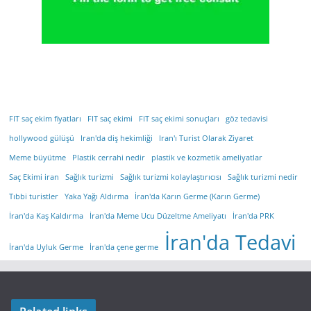
FIT saç ekim fiyatları
FIT saç ekimi
FIT saç ekimi sonuçları
göz tedavisi
hollywood gülüşü
Iran'da diş hekimliği
Iran'ı Turist Olarak Ziyaret
Meme büyütme
Plastik cerrahi nedir
plastik ve kozmetik ameliyatlar
Saç Ekimi iran
Sağlık turizmi
Sağlık turizmi kolaylaştırıcısı
Sağlık turizmi nedir
Tıbbi turistler
Yaka Yağı Aldırma
İran'da Karın Germe (Karın Germe)
İran'da Kaş Kaldırma
İran'da Meme Ucu Düzeltme Ameliyatı
İran'da PRK
İran'da Tedavi
İran'da Uyluk Germe
İran'da çene germe